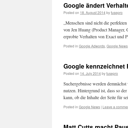
Google ändert Verhalt
Posted on
18. August 2014
by
fusepro
„Menschen sind nicht die perfekten
von Jen Huang (Product Manager, G
erprobte Verhalten von Exact und P
Posted in
Google Adwords
,
Google News
Google kennzeichnet F
Posted on
14. July 2014
by
fusepro
Suchergebnisse werden demnächst 
nutzen. Hintergrund ist, dass so de
kann, ob die Inhalte der Seite für s
Posted in
Google News
|
Leave a comme
Matt Cutts macht Pau