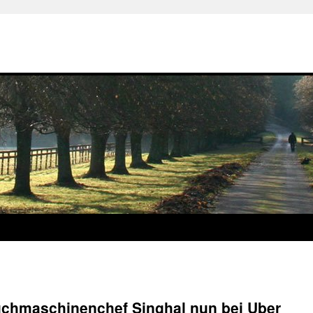
chmaschinenchef Singhal nun bei Uber