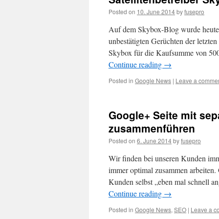
Posted on
10. June 2014
by
fusepro
Auf dem Skybox-Blog wurde heute 
unbestätigten Gerüchten der letzten
Skybox für die Kaufsumme von 500
Continue reading
→
Posted in
Google News
|
Leave a comme
Google+ Seite mit se
zusammenführen
Posted on
6. June 2014
by
fusepro
Wir finden bei unseren Kunden imme
immer optimal zusammen arbeiten. G
Kunden selbst „eben mal schnell 
Continue reading
→
Posted in
Google News
,
SEO
|
Leave a 