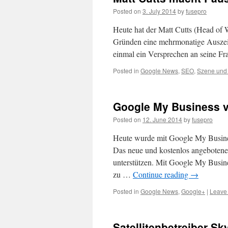
Posted on
3. July 2014
by
fusepro
Heute hat der Matt Cutts (Head of 
Gründen eine mehrmonatige Auszeit n
einmal ein Versprechen an seine Fra
Posted in
Google News
,
SEO
,
Szene und
Google My Business v
Posted on
12. June 2014
by
fusepro
Heute wurde mit Google My Busines
Das neue und kostenlos angeboten
unterstützen. Mit Google My Busine
zu …
Continue reading
→
Posted in
Google News
,
Google+
|
Leave
Satellitenbetreiber 