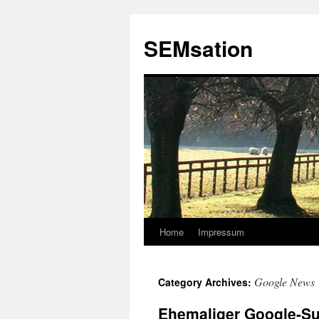
SEMsation
Home
Impressum
Skip
to
Google News
Category Archives:
content
Ehemaliger Google-Su