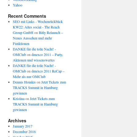
Yahoo
Recent Comments
SEO mit Links - Wochenrückblick
KW22: Alles social - The Reach
Group GmbH
on
Bitly Relaunch –
Neues Aussehen und mehr
Funktionen
DANKE für die tolle Nacht! -
OMClub
on
dmexco 2011 – Party,
Aktionen und wissenswertes
DANKE für die tolle Nacht! -
OMClub
on
dmexco 2011 ReCap –
Mehr als nur OMClub
Dennis Hoinkis
on
Jetzt Tickets zum
TRACKS Summit in Hamburg
gewinnen
Kristina
on
Jetzt Tickets zum
TRACKS Summit in Hamburg
gewinnen
Archives
January 2017
December 2016