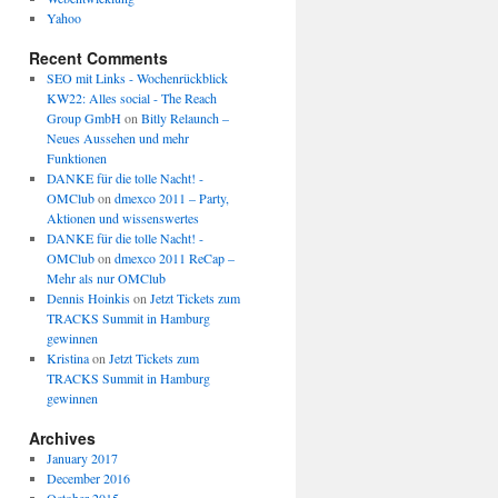
Yahoo
Recent Comments
SEO mit Links - Wochenrückblick
KW22: Alles social - The Reach
Group GmbH
on
Bitly Relaunch –
Neues Aussehen und mehr
Funktionen
DANKE für die tolle Nacht! -
OMClub
on
dmexco 2011 – Party,
Aktionen und wissenswertes
DANKE für die tolle Nacht! -
OMClub
on
dmexco 2011 ReCap –
Mehr als nur OMClub
Dennis Hoinkis
on
Jetzt Tickets zum
TRACKS Summit in Hamburg
gewinnen
Kristina
on
Jetzt Tickets zum
TRACKS Summit in Hamburg
gewinnen
Archives
January 2017
December 2016