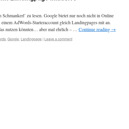
Schmankerl’ zu lesen. Google bietet nur noch nicht in Online
 einem AdWords-Starteraccount gleich Landingpages mit an.
das nutzen könnten… aber mal ehrlich – …
Continue reading
→
rds
,
Google
,
Landingpage
|
Leave a comment