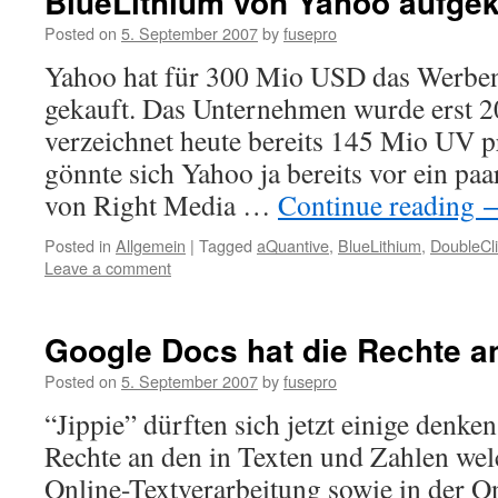
BlueLithium von Yahoo aufgek
Posted on
5. September 2007
by
fusepro
Yahoo hat für 300 Mio USD das Werbe
gekauft. Das Unternehmen wurde erst 
verzeichnet heute bereits 145 Mio UV 
gönnte sich Yahoo ja bereits vor ein p
von Right Media …
Continue reading
Posted in
Allgemein
|
Tagged
aQuantive
,
BlueLithium
,
DoubleCl
Leave a comment
Google Docs hat die Rechte a
Posted on
5. September 2007
by
fusepro
“Jippie” dürften sich jetzt einige denke
Rechte an den in Texten und Zahlen wel
Online-Textverarbeitung sowie in der O