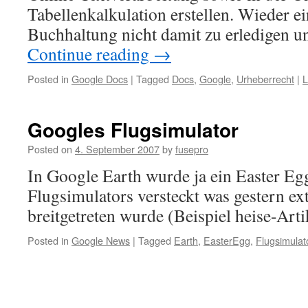
Tabellenkalkulation erstellen. Wieder e
Buchhaltung nicht damit zu erledigen 
Continue reading
→
Posted in
Google Docs
|
Tagged
Docs
,
Google
,
Urheberrecht
|
L
Googles Flugsimulator
Posted on
4. September 2007
by
fusepro
In Google Earth wurde ja ein Easter Eg
Flugsimulators versteckt was gestern e
breitgetreten wurde (Beispiel heise-Arti
Posted in
Google News
|
Tagged
Earth
,
EasterEgg
,
Flugsimulat