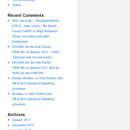
Yahoo
Recent Comments
SEO mit Links - Wochenrückblick
KW22: Alles social - The Reach
Group GmbH
on
Bitly Relaunch –
Neues Aussehen und mehr
Funktionen
DANKE für die tolle Nacht! -
OMClub
on
dmexco 2011 – Party,
Aktionen und wissenswertes
DANKE für die tolle Nacht! -
OMClub
on
dmexco 2011 ReCap –
Mehr als nur OMClub
Dennis Hoinkis
on
Jetzt Tickets zum
TRACKS Summit in Hamburg
gewinnen
Kristina
on
Jetzt Tickets zum
TRACKS Summit in Hamburg
gewinnen
Archives
January 2017
December 2016