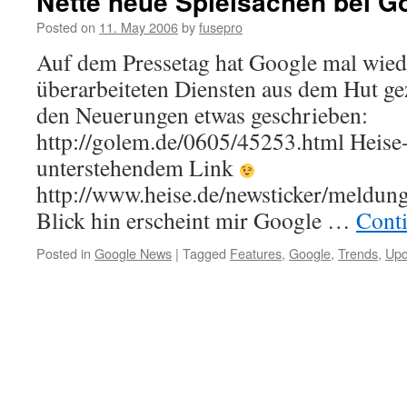
Nette neue Spielsachen bei G
Posted on
11. May 2006
by
fusepro
Auf dem Pressetag hat Google mal wiede
überarbeiteten Diensten aus dem Hut ge
den Neuerungen etwas geschrieben:
http://golem.de/0605/45253.html Heise-
unterstehendem Link
http://www.heise.de/newsticker/meldun
Blick hin erscheint mir Google …
Cont
Posted in
Google News
|
Tagged
Features
,
Google
,
Trends
,
Upd