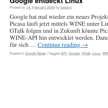
Google entdeckt Linux
Posted on
14. February 2006
by
fusepro
Google hat mal wieder ein neues Projekt
Picasa läuft jetzt mittels WINE unter L
GTalk folgen und in Zukunft könnte Pica
WINE-API hin entwicklet werden. Dami
für sich …
Continue reading
→
Posted in
Google News
|
Tagged
API
,
Google
,
GTalk
,
Linux
,
WI