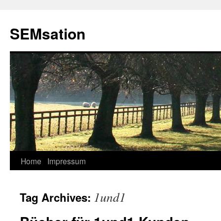
SEMsation
Home
Impressum
Skip
to
1und1
Tag Archives:
content